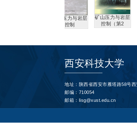
矿山压力
矿山压力与岩层
矿山压力与岩层
业危害防治
控制（
控制（第2
控制
西安科技大学
地址：陕西省西安市雁塔路58号
邮编：710054
邮箱：lisg@xust.edu.cn